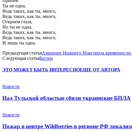
Припев:
Ты не одна,
Ведь таких, как ты, много,
Ведь таких, как ты, много,
Откроем глаза,
Но ты не одна,
Ведь таких, как ты, много,
Ведь таких, как ты, много,
И лишь ты одна.
Предыдущая статья
Аэропорт Нижнего Новгорода временно не
Следующая статья
Беглец
ЭТО МОЖЕТ БЫТЬ ИНТЕРЕСНО
ЕЩЕ ОТ АВТОРА
Новости
Над Тульской областью сбили украинские БПЛА
Новости
Пожар в центре Wildberries в регионе РФ локали