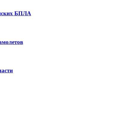
инских БПЛА
амолетов
ласти