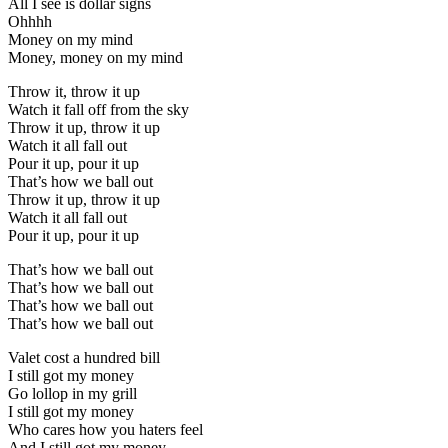
All I see is dollar signs
Ohhhh
Money on my mind
Money, money on my mind
Throw it, throw it up
Watch it fall off from the sky
Throw it up, throw it up
Watch it all fall out
Pour it up, pour it up
That’s how we ball out
Throw it up, throw it up
Watch it all fall out
Pour it up, pour it up
That’s how we ball out
That’s how we ball out
That’s how we ball out
That’s how we ball out
Valet cost a hundred bill
I still got my money
Go lollop in my grill
I still got my money
Who cares how you haters feel
And I still got my money