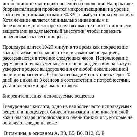
инновационных методик последнего поколения. На практике
биоревитализация проводится микроинъекциями на уровне
кожи очень тонкими иглами 30/33G в амбулаторных условиях.
Хотя лечение является минимально инвазивным и
болезненным, в некоторых случаях вместе с инъекционными
веществами вводят местный анестетик, чтобы повысить
переносимость всего процесса.
Процедура длится 10-20 минут, в то время как покраснение
кожи, а также небольшие отеки, вызванные операцией,
рассасываются в течение следующих часов. Использование
дермальной ручки уменьшает степень воздействия на кожу и
ускоряет процесс выздоровления от любой локализованной
боли и покраснения. Сеансы необходимо повторить через 20
дней до цикла из 3 сеансов в соответствии с потребностями,
установленными врачом-эстетиком.
Биоревитализация: используемые вещества
Гиалуроновая кислота, одно из наиболее часто используемых
веществ в процедурах биоревитализации, проникает в слой
кожи благодаря использованию очень тонких игл, которые не
оставляют следов на коже
-Витамины, в основном А, В3, В5, В6, В12, С, Е