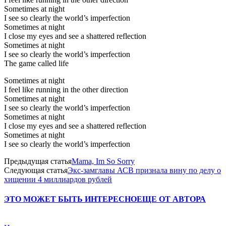
Sometimes at night
I see so clearly the world’s imperfection
Sometimes at night
I close my eyes and see a shattered reflection
Sometimes at night
I see so clearly the world’s imperfection
The game called life
Sometimes at night
I feel like running in the other direction
Sometimes at night
I see so clearly the world’s imperfection
Sometimes at night
I close my eyes and see a shattered reflection
Sometimes at night
I see so clearly the world’s imperfection
Предыдущая статья
Mama, Im So Sorry
Следующая статья
Экс-замглавы АСВ признала вину по делу о
хищении 4 миллиардов рублей
ЭТО МОЖЕТ БЫТЬ ИНТЕРЕСНО
ЕЩЕ ОТ АВТОРА