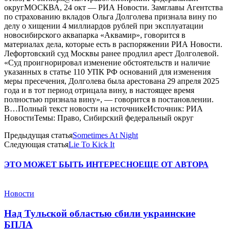
округМОСКВА, 24 окт — РИА Новости. Замглавы Агентства
по страхованию вкладов Ольга Долголева признала вину по
делу о хищении 4 миллиардов рублей при эксплуатации
новосибирского аквапарка «Аквамир», говорится в
материалах дела, которые есть в распоряжении РИА Новости.
Лефортовский суд Москвы ранее продлил арест Долголевой.
«Суд проигнорировал изменение обстоятельств и наличие
указанных в статье 110 УПК РФ оснований для изменения
меры пресечения, Долголева была арестована 29 апреля 2025
года и в тот период отрицала вину, в настоящее время
полностью признала вину», — говорится в постановлении.
В…Полный текст новости на источникеИсточник: РИА
НовостиТемы: Право, Сибирский федеральный округ
Предыдущая статья
Sometimes At Night
Следующая статья
Lie To Kick It
ЭТО МОЖЕТ БЫТЬ ИНТЕРЕСНО
ЕЩЕ ОТ АВТОРА
Новости
Над Тульской областью сбили украинские
БПЛА