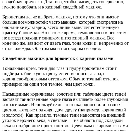
свадебная прическа. Для того, чтобы выглядеть совершенно,
нужно подобрать и красивый свадебный макияж.
Брюнеткам легче выбрать макияж, потому что они имеют
больше возможностей: часто макияж, который смотрелся на
блондинке вульгарно, всего-лишь выделяет естественную
красоту брюнетки. Но в то же время, темноволосым невестам
не всегда подходит слишком интенсивный макияж. Все,
конечно же, зависит от цвета глаз, тона кожи и, непременно от
стиля одежды. Об этом мы и поговорим сегодня.
Свадебный макияж для брюнеток с карими глазами
Тональный крем, тени для глаз и пудру брюнеткам стоит
подбирать близкую к цвету естественного загара, с
коричнево-бронзовым оттенком. Обычно точный оттенок
примерно на один тон темнее, чем цвет кожи.
Насыщенные коричневые, золотые или табачные цвета теней
заставят таинственные карие глаза выглядеть более глубокими
и красивыми.
Используйте два оттенка одного или разных
цветов, которые подходят друг другу (например, коричневый
и золотой).
Как правило, темные тени наносятся на внешний
уголок верхнего века, а светлые — на область под складкой
века и подбровное пространство.
Девушкам с карими глазами
не следует пользоваться светло-желтым оттенком, потому что