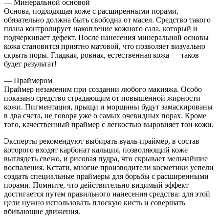
— Минеральной основой
Основа, подходящая коже с расширенными порами,
обязательно должна быть свободна от масел. Средство такого
плана контролирует накопление кожного сала, который и
подчеркивает дефект. После нанесения минеральной основы
кожа становится приятно матовой, что позволяет визуально
скрыть поры. Гладкая, ровная, естественная кожа — таков
будет результат!
— Праймером
Праймер незаменим при создании любого макияжа. Особо
показано средство страдающим от повышенной жирности
кожи. Пигментация, прыщи и морщины будут замаскированы
в два счета, не говоря уже о самых очевидных порах. Кроме
того, качественный праймер с легкостью выровняет тон кожи.
Эксперты рекомендуют выбирать вуаль-праймер, в состав
которого входят карбонат кальция, позволяющий коже
выглядеть свежо, и рисовая пудра, что скрывает мельчайшие
воспаления. Кстати, многие производители косметики успели
создать специальные праймеры для борьбы с расширенными
порами. Помните, что действительно видимый эффект
достигается путем правильного нанесения средства: для этой
цели нужно использовать плоскую кисть и совершать
вбивающие движения.