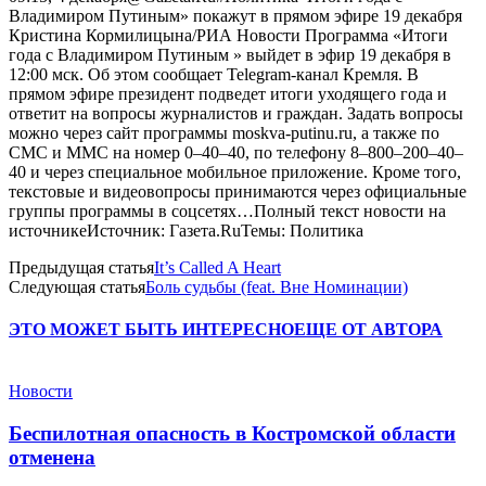
Владимиром Путиным» покажут в прямом эфире 19 декабря
Кристина Кормилицына/РИА Новости Программа «Итоги
года с Владимиром Путиным » выйдет в эфир 19 декабря в
12:00 мск. Об этом сообщает Telegram-канал Кремля. В
прямом эфире президент подведет итоги уходящего года и
ответит на вопросы журналистов и граждан. Задать вопросы
можно через сайт программы moskva-putinu.ru, а также по
СМС и ММС на номер 0–40–40, по телефону 8–800–200–40–
40 и через специальное мобильное приложение. Кроме того,
текстовые и видеовопросы принимаются через официальные
группы программы в соцсетях…Полный текст новости на
источникеИсточник: Газета.RuТемы: Политика
Предыдущая статья
It’s Called A Heart
Следующая статья
Боль судьбы (feat. Вне Номинации)
ЭТО МОЖЕТ БЫТЬ ИНТЕРЕСНО
ЕЩЕ ОТ АВТОРА
Новости
Беспилотная опасность в Костромской области
отменена