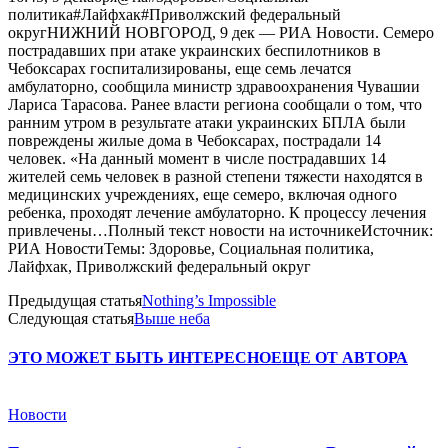
политика#Лайфхак#Приволжский федеральный
округНИЖНИЙ НОВГОРОД, 9 дек — РИА Новости. Семеро
пострадавших при атаке украинских беспилотников в
Чебоксарах госпитализированы, еще семь лечатся
амбулаторно, сообщила министр здравоохранения Чувашии
Лариса Тарасова. Ранее власти региона сообщали о том, что
ранним утром в результате атаки украинских БПЛА были
повреждены жилые дома в Чебоксарах, пострадали 14
человек. «На данный момент в числе пострадавших 14
жителей семь человек в разной степени тяжести находятся в
медицинских учреждениях, еще семеро, включая одного
ребенка, проходят лечение амбулаторно. К процессу лечения
привлечены…Полный текст новости на источникеИсточник:
РИА НовостиТемы: Здоровье, Социальная политика,
Лайфхак, Приволжский федеральный округ
Предыдущая статья
Nothing’s Impossible
Следующая статья
Выше неба
ЭТО МОЖЕТ БЫТЬ ИНТЕРЕСНО
ЕЩЕ ОТ АВТОРА
Новости