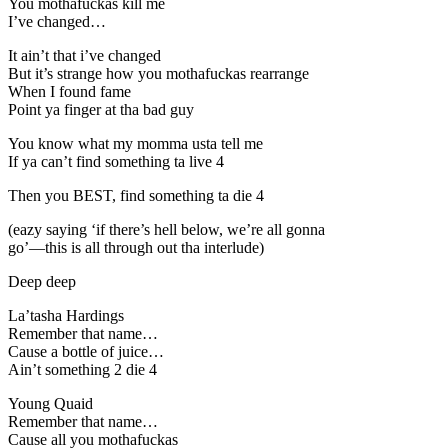
You mothafuckas kill me
I’ve changed…
It ain’t that i’ve changed
But it’s strange how you mothafuckas rearrange
When I found fame
Point ya finger at tha bad guy
You know what my momma usta tell me
If ya can’t find something ta live 4
Then you BEST, find something ta die 4
(eazy saying ‘if there’s hell below, we’re all gonna
go’—this is all through out tha interlude)
Deep deep
La’tasha Hardings
Remember that name…
Cause a bottle of juice…
Ain’t something 2 die 4
Young Quaid
Remember that name…
Cause all you mothafuckas