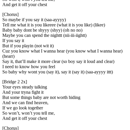
And get it off your chest
[Chorus]
So maybe if you say it (saa-ayyyy)
Tell me what it is you likeeee (what it is you like) (likee)
Baby baby dont be shyyy (shyy) (oh no no)
Maybe you can spend the nighttt (nii-iii-iightt)
If you say it
But if you playin (not wit it)
Cuz you know what I wanna hear (you know what I wanna hear)
(hearr)
Say it, that’ll make it more clear (so boy say it loud and clear)
I need to know how you feel
So baby why wont you (say it), say it (say it) (saa-ayyyy ittt)
[Bridge 2 2x]
Your eyes steady talking
And your tryna fight it
But some things baby are not worth hiding
And we can find heaven,
If we go look together
So won’t, won’t you tell me,
And get it off your chest
[Chorus]