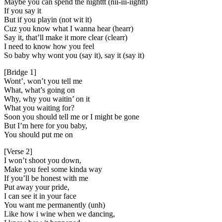
Maybe you can spend the nighttt (nii-iii-iightt)
If you say it
But if you playin (not wit it)
Cuz you know what I wanna hear (hearr)
Say it, that’ll make it more clear (clearr)
I need to know how you feel
So baby why wont you (say it), say it (say it)
[Bridge 1]
Wont’, won’t you tell me
What, what’s going on
Why, why you waitin’ on it
What you waiting for?
Soon you should tell me or I might be gone
But I’m here for you baby,
You should put me on
[Verse 2]
I won’t shoot you down,
Make you feel some kinda way
If you’ll be honest with me
Put away your pride,
I can see it in your face
You want me permanently (unh)
Like how i wine when we dancing,