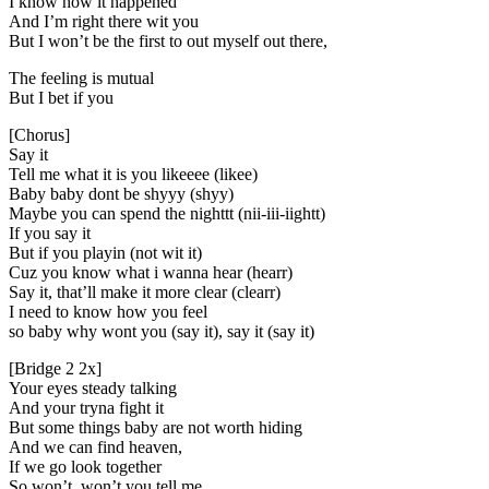
I know how it happened
And I’m right there wit you
But I won’t be the first to out myself out there,
The feeling is mutual
But I bet if you
[Chorus]
Say it
Tell me what it is you likeeee (likee)
Baby baby dont be shyyy (shyy)
Maybe you can spend the nighttt (nii-iii-iightt)
If you say it
But if you playin (not wit it)
Cuz you know what i wanna hear (hearr)
Say it, that’ll make it more clear (clearr)
I need to know how you feel
so baby why wont you (say it), say it (say it)
[Bridge 2 2x]
Your eyes steady talking
And your tryna fight it
But some things baby are not worth hiding
And we can find heaven,
If we go look together
So won’t, won’t you tell me,