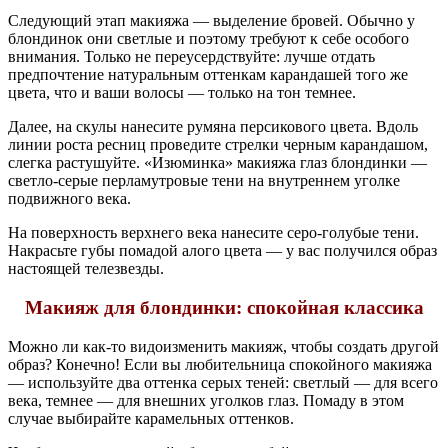
Следующий этап макияжа — выделение бровей. Обычно у
блондинок они светлые и поэтому требуют к себе особого
внимания. Только не переусердствуйте: лучше отдать
предпочтение натуральным оттенкам карандашей того же
цвета, что и ваши волосы — только на тон темнее.
Далее, на скулы нанесите румяна персикового цвета. Вдоль
линии роста ресниц проведите стрелки черным карандашом,
слегка растушуйте. «Изюминка» макияжа глаз блондинки —
светло-серые перламутровые тени на внутреннем уголке
подвижного века.
На поверхность верхнего века нанесите серо-голубые тени.
Накрасьте губы помадой алого цвета — у вас получился образ
настоящей телезвезды.
Макияж для блондинки: спокойная классика
Можно ли как-то видоизменить макияж, чтобы создать другой
образ? Конечно! Если вы любительница спокойного макияжа
— используйте два оттенка серых теней: светлый — для всего
века, темнее — для внешних уголков глаз. Помаду в этом
случае выбирайте карамельных оттенков.