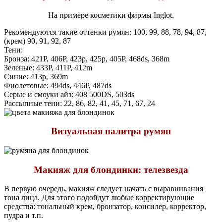
На примере косметики фирмы Inglot.
Рекомендуются такие оттенки румян:
100, 99, 88, 78, 94, 87,
(крем) 90, 91, 92, 87
Тени:
Бронза: 421P, 406P, 423p, 425p, 405P, 468ds, 368m
Зеленые: 433P, 411P, 412m
Синие: 413p, 369m
Фиолетовые: 494ds, 446P, 487ds
Серые и смоуки айз: 408 500DS, 503ds
Рассыпные тени: 22, 86, 82, 41, 45, 71, 67, 24
Визуальная палитра румян
Макияж для блондинки: телезвезда
В первую очередь, макияж следует начать с выравнивания
тона лица. Для этого подойдут любые корректирующие
средства: тональный крем, бронзатор, консилер, корректор,
пудра и т.п.