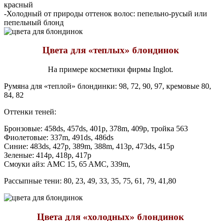
красный
-Холодный от природы оттенок волос: пепельно-русый или
пепельный блонд
Цвета для «теплых» блондинок
На примере косметики фирмы Inglot.
Румяна для «теплой» блондинки: 98, 72, 90, 97, кремовые 80,
84, 82
Оттенки теней:
Бронзовые: 458ds, 457ds, 401p, 378m, 409p, тройка 563
Фиолетовые: 337m, 491ds, 486ds
Синие: 483ds, 427p, 389m, 388m, 413p, 473ds, 415p
Зеленые: 414p, 418p, 417p
Смоуки айз: AMC 15, 65 AMC, 339m,
Рассыпные тени: 80, 23, 49, 33, 35, 75, 61, 79, 41,80
Цвета для «холодных» блондинок