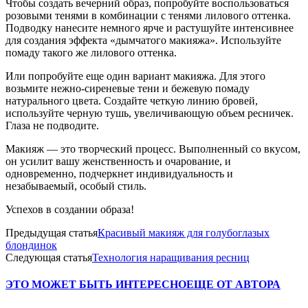
Чтобы создать вечерний образ, попробуйте воспользоваться
розовыми тенями в комбинации с тенями лилового оттенка.
Подводку нанесите немного ярче и растушуйте интенсивнее
для создания эффекта «дымчатого макияжа». Используйте
помаду такого же лилового оттенка.
Или попробуйте еще один вариант макияжа. Для этого
возьмите нежно-сиреневые тени и бежевую помаду
натурального цвета. Создайте четкую линию бровей,
используйте черную тушь, увеличивающую объем ресничек.
Глаза не подводите.
Макияж — это творческий процесс. Выполненный со вкусом,
он усилит вашу женственность и очарование, и
одновременно, подчеркнет индивидуальность и
незабываемый, особый стиль.
Успехов в создании образа!
Предыдущая статья
Красивый макияж для голубоглазых
блондинок
Следующая статья
Технология наращивания ресниц
ЭТО МОЖЕТ БЫТЬ ИНТЕРЕСНО
ЕЩЕ ОТ АВТОРА