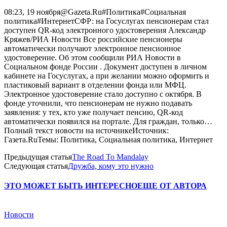
08:23, 19 ноября@Gazeta.Ru#Политика#Социальная
политика#ИнтернетСФР: на Госуслугах пенсионерам стал
доступен QR-код электронного удостоверения Александр
Кряжев/РИА Новости Все российские пенсионеры
автоматически получают электронное пенсионное
удостоверение. Об этом сообщили РИА Новости в
Социальном фонде России . Документ доступен в личном
кабинете на Госуслугах, а при желании можно оформить и
пластиковый вариант в отделении фонда или МФЦ.
Электронное удостоверение стало доступно с октября. В
фонде уточнили, что пенсионерам не нужно подавать
заявления: у тех, кто уже получает пенсию, QR-код
автоматически появился на портале. Для граждан, только…
Полный текст новости на источникеИсточник:
Газета.RuТемы: Политика, Социальная политика, Интернет
Предыдущая статья
The Road To Mandalay
Следующая статья
Дружба, кому это нужно
ЭТО МОЖЕТ БЫТЬ ИНТЕРЕСНО
ЕЩЕ ОТ АВТОРА
Новости