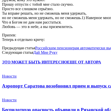
Прошу отпусти с тобой мне стало скучно.
Просто все слишком серьёзно.
Ты вправе решать, но не сможешь меня удержать,
но не сможешь меня удержать, но не сможешь.1) Наверное мног
Что я Богом не дам нам расстаться.
Любовь — это в небе, а вы приземлитесь.
Припев:
Теперь я отдельно кричу:
Предыдущая статья
Российским пенсионерам автоматически вы
Следующая статья
Дай Мне Руку
ЭТО МОЖЕТ БЫТЬ ИНТЕРЕСНО
ЕЩЕ ОТ АВТОРА
Новости
Аэропорт Саратова возобновил прием и выпуск с
Новости
Беспилотную опасность объявили в Рязанской об