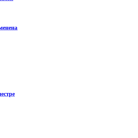
менена
местре