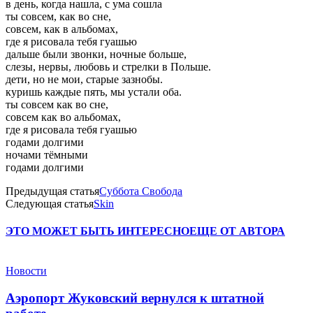
в день, когда нашла, с ума сошла
ты совсем, как во сне,
совсем, как в альбомах,
где я рисовала тебя гуашью
дальше были звонки, ночные больше,
слезы, нервы, любовь и стрелки в Польше.
дети, но не мои, старые зазнобы.
куришь каждые пять, мы устали оба.
ты совсем как во сне,
совсем как во альбомах,
где я рисовала тебя гуашью
годами долгими
ночами тёмными
годами долгими
Предыдущая статья
Суббота Свобода
Следующая статья
Skin
ЭТО МОЖЕТ БЫТЬ ИНТЕРЕСНО
ЕЩЕ ОТ АВТОРА
Новости
Аэропорт Жуковский вернулся к штатной