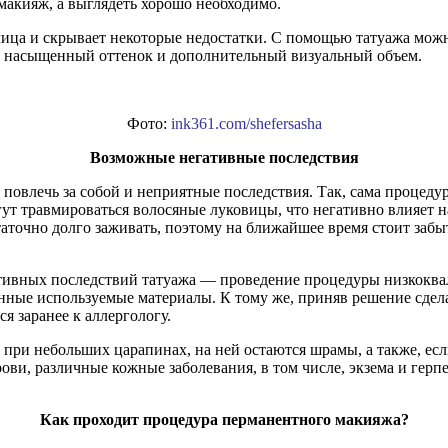
 макияж, а выглядеть хорошо необходимо.
ца и скрывает некоторые недостатки. С помощью татуажа можно 
м насыщенный оттенок и дополнительный визуальный объем.
Фото:
ink361.com/shefersasha
Возможные негативные последствия
овлечь за собой и неприятные последствия. Так, сама процедур
т травмироваться волосяные луковицы, что негативно влияет н
остаточно долго заживать, поэтому на ближайшее время стоит заб
гативных последствий татуажа — проведение процедуры низкок
нные используемые материалы. К тому же, приняв решение сдел
я заранее к аллергологу.
е при небольших царапинах, на ней остаются шрамы, а также, е
рови, различные кожные заболевания, в том числе, экзема и герп
Как проходит процедура перманентного макияжа?