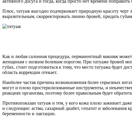
активного досуга и тогда, когда просто нет времени поправить
Плюс, татуаж выгодно подчеркивает природную красоту черт ли
выразительным, скорректировать линию бровей, придать губа
Как и любая салонная процедура, перманентный макияж может п
женщинам с низким болевым порогом. При татуаже бровей могу
губах, стоит подготовиться к тому, что место татуажа будет д
область коррекции отекает.
Наиболее частая причина возникновения более серьезных не
могут и плохо простерилизованные инструменты, и некачестве
реакциях организма, поэтому более правильным будет обратитьс
Противопоказан татуаж и тем, у кого кожа плохо заживает даж
и следующие: астма, сахарный диабет, гепатит и заболевания к
беременности и лактации.