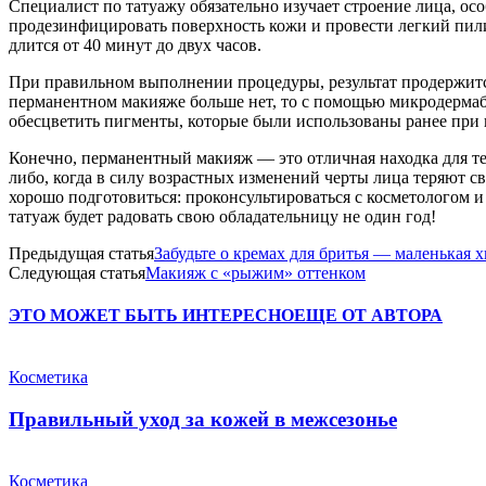
Специалист по татуажу обязательно изучает строение лица, ос
продезинфицировать поверхность кожи и провести легкий пилинг
длится от 40 минут до двух часов.
При правильном выполнении процедуры, результат продержится
перманентном макияже больше нет, то с помощью микродермаб
обесцветить пигменты, которые были использованы ранее при 
Конечно, перманентный макияж — это отличная находка для тех
либо, когда в силу возрастных изменений черты лица теряют 
хорошо подготовиться: проконсультироваться с косметологом 
татуаж будет радовать свою обладательницу не один год!
Предыдущая статья
Забудьте о кремах для бритья — маленькая х
Следующая статья
Макияж с «рыжим» оттенком
ЭТО МОЖЕТ БЫТЬ ИНТЕРЕСНО
ЕЩЕ ОТ АВТОРА
Косметика
Правильный уход за кожей в межсезонье
Косметика