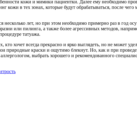
обенности кожи и мимики пациентки. Далее ему необходимо пров
 кожи в тех зонах, которые будут обрабатываться, после чего м
 несколько лет, но при этом необходимо примерно раз в год осу
разии или пилинга, а также более агрессивных методов, напри
процедуре татуажа.
, кто хочет всегда прекрасно и ярко выглядеть, но не может уд
свои природные краски и ощутимо блекнут. Но, как и при прове
и аллергологом, выбрать хорошего и рекомендованного специал
итрость