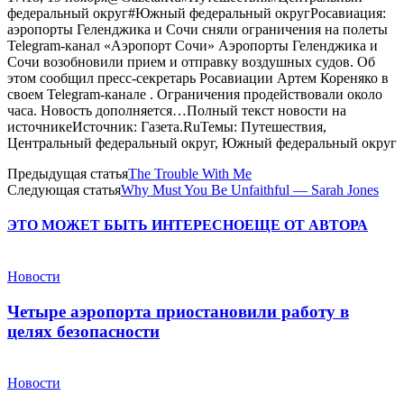
федеральный округ#Южный федеральный округРосавиация:
аэропорты Геленджика и Сочи сняли ограничения на полеты
Telegram-канал «Аэропорт Сочи» Аэропорты Геленджика и
Сочи возобновили прием и отправку воздушных судов. Об
этом сообщил пресс-секретарь Росавиации Артем Кореняко в
своем Telegram-канале . Ограничения продействовали около
часа. Новость дополняется…Полный текст новости на
источникеИсточник: Газета.RuТемы: Путешествия,
Центральный федеральный округ, Южный федеральный округ
Предыдущая статья
The Trouble With Me
Следующая статья
Why Must You Be Unfaithful — Sarah Jones
ЭТО МОЖЕТ БЫТЬ ИНТЕРЕСНО
ЕЩЕ ОТ АВТОРА
Новости
Четыре аэропорта приостановили работу в
целях безопасности
Новости