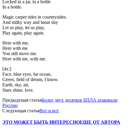
Locked in a jar, in a bottle
In a bottle.
Magic carpet rides in countrysides.
And milky way and lunar day
Let us play, let us play,
Play again, play again.
Here with me,
Here with me
You still move me.
Here with me, with me.
[4x:]
Face, blue eyes, far ocean,
Green, field of dream, I know.
Earth, sky, air,
Stars shine, love.
Предыдущая статья
Более двух десятков БПЛА атаковали
Россию
Следующая статья
Вот и всё
ЭТО МОЖЕТ БЫТЬ ИНТЕРЕСНО
ЕЩЕ ОТ АВТОРА