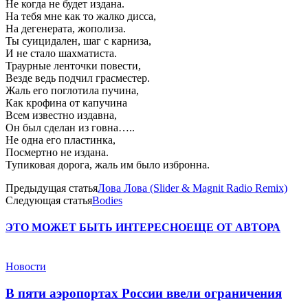
Не когда не будет издана.
На тебя мне как то жалко дисса,
На дегенерата, жополиза.
Ты суицидален, шаг с карниза,
И не стало шахматиста.
Траурные ленточки повести,
Везде ведь подчил грасместер.
Жаль его поглотила пучина,
Как крофина от капучина
Всем известно издавна,
Он был сделан из говна…..
Не одна его пластинка,
Посмертно не издана.
Тупиковая дорога, жаль им было избронна.
Предыдущая статья
Лова Лова (Slider & Magnit Radio Remix)
Следующая статья
Bodies
ЭТО МОЖЕТ БЫТЬ ИНТЕРЕСНО
ЕЩЕ ОТ АВТОРА
Новости
В пяти аэропортах России ввели ограничения