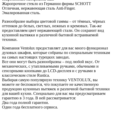
Жаропрочное стекло из Германии фирмы SCHOTT
Отличная, нержавеющая сталь Anti-Finger.
Эмалированная сталь.
Разнообразие выбора цветовой гаммы – от тёмных, чёрных
оттенков до белых, светлых, нежных и кремовых. Так-же
предоставляем цвет нержавеющей стали. Он сохранит вид
кухонной вытяжки и различной бытовой встраиваемой
техники.
Компания Ventolux предоставляет для вас много функционал
духовых шкафов, которые собраны по специальным техникам
на самых настоящих турецких заводах.
Все они могут быть разнообразны – под любой вкус. От
механических, с утапливаемыми ручками, обычными и
сенсорными кнопками до LCD-дисплея и с ручками в
классическом стиле Rustica.
Выбирая самую популярную технику VENTOLUX, вы
можете не беспокоится, что покупаете не качественную
продукцию кухонных вытяжек и различной бытовой техники
для вашей кухни. Специально для вас мы предусматриваем
гарантию в 3 года. В ней рассматривается:
Два года полной гарантии.
Один года бесплатного сервиса.