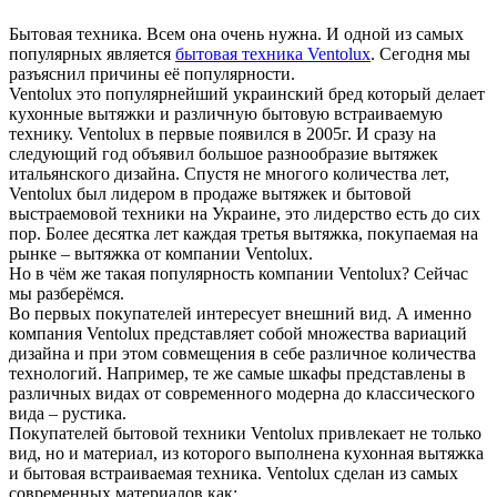
Бытовая техника. Всем она очень нужна. И одной из самых
популярных является
бытовая техника Ventolux
. Сегодня мы
разъяснил причины её популярности.
Ventolux это популярнейший украинский бред который делает
кухонные вытяжки и различную бытовую встраиваемую
технику. Ventolux в первые появился в 2005г.
И сразу на
следующий год объявил большое разнообразие вытяжек
итальянского дизайна. Спустя не многого количества лет,
Ventolux был лидером в продаже вытяжек и бытовой
выстраемовой техники на Украине, это лидерство есть до сих
пор. Более десятка лет каждая третья вытяжка, покупаемая на
рынке – вытяжка от компании Ventolux.
Но в чём же такая популярность компании Ventolux? Сейчас
мы разберёмся.
Во первых покупателей интересует внешний вид. А именно
компания Ventolux представляет собой множества вариаций
дизайна и при этом совмещения в себе различное количества
технологий. Например, те же самые шкафы представлены в
различных видах от современного модерна до классического
вида – рустика.
Покупателей бытовой техники Ventolux привлекает не только
вид, но и материал, из которого выполнена кухонная вытяжка
и бытовая встраиваемая техника. Ventolux сделан из самых
современных материалов как: