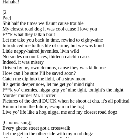
Hahaha!
[2
Pac]
Shit half the times we flaunt cause trouble
My closest road dog it was cool cause I love you
F**k what they talkin bout
Let me take you back in time, rewind to eighty-nine
Introduced me to this life of crime, but we was blind
Little nappy-haired juveniles, livin wild
No smiles on our faces, thirteen catchin cases
Indeed, it was misery
Driven by my own demons, cause they was killin me
How can I be sure I’ll be saved soon?
Catch me dip into the light, of a stray moon
It’s gettin deeper now, let me get yo’ mind right
F**k yo’ enemies, nigga grip yo’ nine tight, tonight’s the night
Murder murder Mr. Lucifer
Pictures of the devil DUCK when he shoot at cha, it’s all political
Runnin from the future, escapin in the fog
Live yo’ life like a hog nigga, me and my closest road dogz
[Chorus: sung]
Every ghetto street got a crosswalk
Let me get to the other side with my road dogz