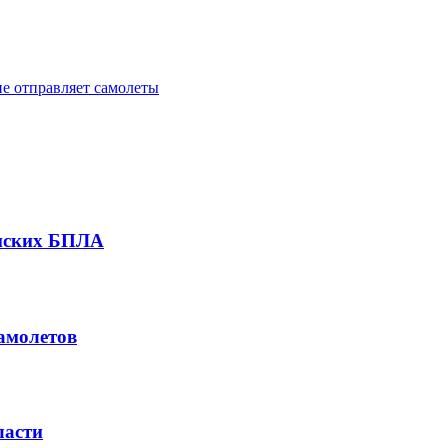
не отправляет самолеты
инских БПЛА
амолетов
ласти