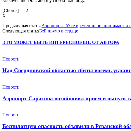
Makaveli the Don, and my closest road dogz
[Chorus] — 2
X
Предыдущая статья
Аэропорт в Ухте временно не принимает и 
Следующая статья
Бей прямо в сердце
ЭТО МОЖЕТ БЫТЬ ИНТЕРЕСНО
ЕЩЕ ОТ АВТОРА
Новости
Над Свердловской областью сбиты восемь укра
Новости
Аэропорт Саратова возобновил прием и выпуск с
Новости
Беспилотную опасность объявили в Рязанской об