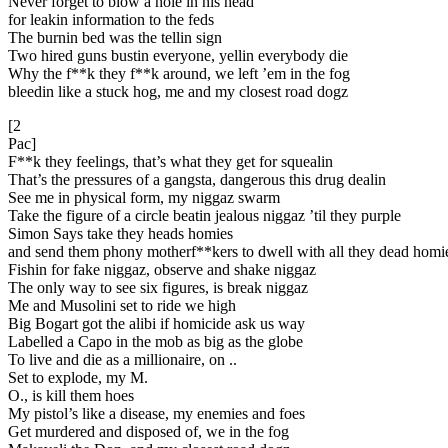
Never forget to blow a hole in his head
for leakin information to the feds
The burnin bed was the tellin sign
Two hired guns bustin everyone, yellin everybody die
Why the f**k they f**k around, we left ’em in the fog
bleedin like a stuck hog, me and my closest road dogz
[2
Pac]
F**k they feelings, that’s what they get for squealin
That’s the pressures of a gangsta, dangerous this drug dealin
See me in physical form, my niggaz swarm
Take the figure of a circle beatin jealous niggaz ’til they purple
Simon Says take they heads homies
and send them phony motherf**kers to dwell with all they dead homi
Fishin for fake niggaz, observe and shake niggaz
The only way to see six figures, is break niggaz
Me and Musolini set to ride we high
Big Bogart got the alibi if homicide ask us way
Labelled a Capo in the mob as big as the globe
To live and die as a millionaire, on ..
Set to explode, my M.
O., is kill them hoes
My pistol’s like a disease, my enemies and foes
Get murdered and disposed of, we in the fog