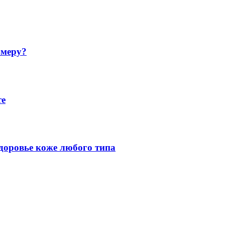
змеру?
те
здоровье коже любого типа