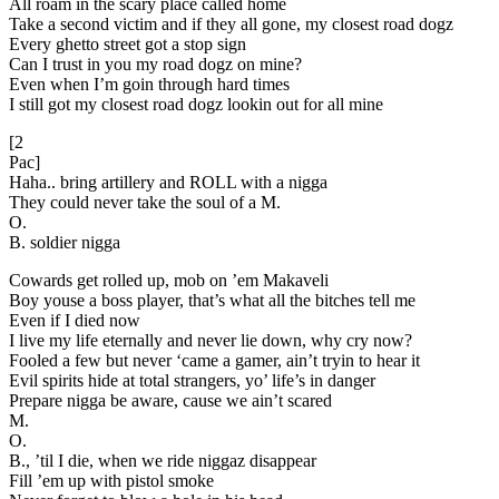
All roam in the scary place called home
Take a second victim and if they all gone, my closest road dogz
Every ghetto street got a stop sign
Can I trust in you my road dogz on mine?
Even when I’m goin through hard times
I still got my closest road dogz lookin out for all mine
[2
Pac]
Haha.. bring artillery and ROLL with a nigga
They could never take the soul of a M.
O.
B. soldier nigga
Cowards get rolled up, mob on ’em Makaveli
Boy youse a boss player, that’s what all the bitches tell me
Even if I died now
I live my life eternally and never lie down, why cry now?
Fooled a few but never ‘came a gamer, ain’t tryin to hear it
Evil spirits hide at total strangers, yo’ life’s in danger
Prepare nigga be aware, cause we ain’t scared
M.
O.
B., ’til I die, when we ride niggaz disappear
Fill ’em up with pistol smoke