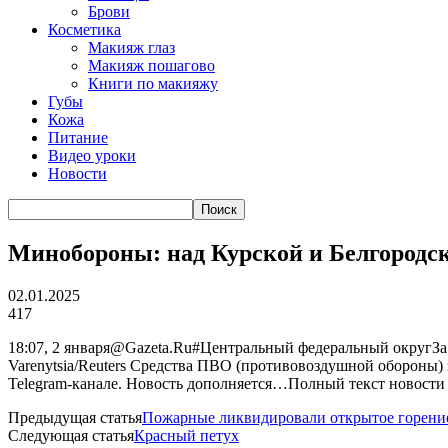
Брови
Косметика
Макияж глаз
Макияж пошагово
Книги по макияжу
Губы
Кожа
Питание
Видео уроки
Новости
Минобороны: над Курской и Белгородс
02.01.2025
417
18:07, 2 января@Gazeta.Ru#Центральный федеральный округЗа
Varenytsia/Reuters Средства ПВО (противовоздушной обороны)
Telegram-канале. Новость дополняется…Полный текст новости
Предыдущая статья
Пожарные ликвидировали открытое горение
Следующая статья
Красный петух