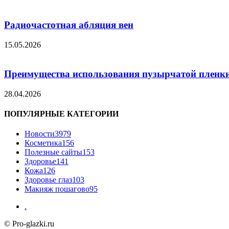
Радиочастотная абляция вен
15.05.2026
Преимущества использования пузырчатой пленки
28.04.2026
ПОПУЛЯРНЫЕ КАТЕГОРИИ
Новости
3979
Косметика
156
Полезные сайты
153
Здоровье
141
Кожа
126
Здоровье глаз
103
Макияж пошагово
95
.
© Pro-glazki.ru