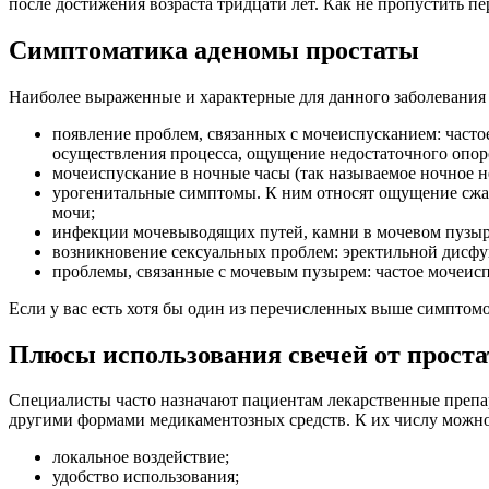
после достижения возраста тридцати лет. Как не пропустить п
Симптоматика аденомы простаты
Наиболее выраженные и характерные для данного заболевани
появление проблем, связанных с мочеиспусканием: часто
осуществления процесса, ощущение недостаточного опор
мочеиспускание в ночные часы (так называемое ночное н
урогенитальные симптомы. К ним относят ощущение сжат
мочи;
инфекции мочевыводящих путей, камни в мочевом пузыре
возникновение сексуальных проблем: эректильной дисфу
проблемы, связанные с мочевым пузырем: частое мочеисп
Если у вас есть хотя бы один из перечисленных выше симптомо
Плюсы использования свечей от проста
Специалисты часто назначают пациентам лекарственные преп
другими формами медикаментозных средств. К их числу можно
локальное воздействие;
удобство использования;