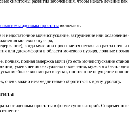
ервые симптомы развития заболевания, чтобы начать лечение ка
я
симптомы аденомы простаты
включают:
е и недостаточное мочеиспускание, затруднение или ослабление
ожнения мочевого пузыря;
едержание), когда мужчина просыпается несколько раз за ночь 
ия или дискомфорта в области мочевого пузыря, ложные позыв
, почках, полная задержка мочи (то есть мочеиспускание стан
нкции, уменьшения сексуального влечения, мужского бесплодия
ускание более восьми раз в сутки, постоянное ощущение полног
в, очень важно незамедлительно обратиться к врачу-урологу.
тита
араты от аденомы простаты в форме суппозиторий. Современны
 отнести: