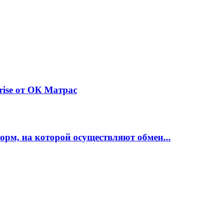
rise от ОК Матрас
рм, на которой осуществляют обмен...