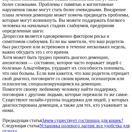
более сложными. Проблемы с памятью и когнитивные
нарушения также могут стать более очевидными. Внедрение
плана лечения деменции может помочь предвидеть проблемы,
которые могут возникнуть. Вы можете поддержать близкого
человека на начальных стадиях слабоумия, предприняв
определенные шаги:
Депрессия является одновременно фактором риска и
симптомом слабоумия. Если вы заметили, что ваш родитель
был расстроен или встревожен в течение нескольких недель,
важно обсудить это с его врачом.
Хотя может быть трудно принять диагноз деменции,
анозогнозия — состояние, которое часто поражает людей с
болезнью Альцгеймера, ухудшает их способность понимать,
что они больны. Если вам кажется, что ваш родитель отрицает
свой диагноз, поговорите со своим врачом, психиатром или
психологом, специализирующимся на деменции.
Помогите своему любимому человеку найти поддержку,
поговорив с другими людьми, которые пережили то же самое.
Существуют онлайн-группы поддержки для людей, у которых
диагностирована деменция, а также для тех, кто ухаживает за
ними.
Предыдущая статья
Зачем существует гостиница для кошек?
Следующая статья
Установка полевого лагеря: все удобства для
отдыха