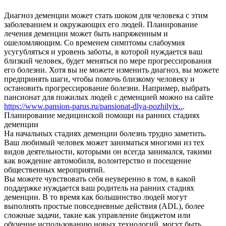
Диагноз деменции может стать шоком для человека с этим
заболеванием и окружающих его людей. Планирование
лечения деменции может быть напряженным и
ошеломляющим.
Со временем симптомы слабоумия
усугубляться и уровень заботы, в которой нуждается ваш
близкий человек, будет меняться по мере прогрессирования
его болезни. Хотя вы не можете изменить диагноз, вы можете
предпринять шаги, чтобы помочь близкому человеку и
остановить прогрессирование болезни. Например, выбрать
пансионат для пожилых людей с деменцией можно на сайте
https://www.pansion-parus.ru/pansionat-dlya-pozhilyix..
.
Планирование медицинской помощи на ранних стадиях
деменции
На начальных стадиях деменции болезнь трудно заметить.
Ваш любимый человек может заниматься многими из тех
видов деятельности, которыми он всегда занимался, такими
как вождение автомобиля, волонтерство и посещение
общественных мероприятий.
Вы можете чувствовать себя неуверенно в том, в какой
поддержке нуждается ваш родитель на ранних стадиях
деменции. В то время как большинство людей могут
выполнять простые повседневные действия (ADL), более
сложные задачи, такие как управление бюджетом или
обучение использованию новых технологий, могут быть