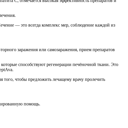
патита С, отмечается высокая эффективность препаратов и
лечения.
Лечение — это всегда комплекс мер, соблюдение каждой из
вторного заражения или самозаражения, прием препаратов
, которые способствуют регенерации печёночной ткани. Это
eptAva.
я того, чтобы предложить лечащему врачу пролечить
ицированную помощь.