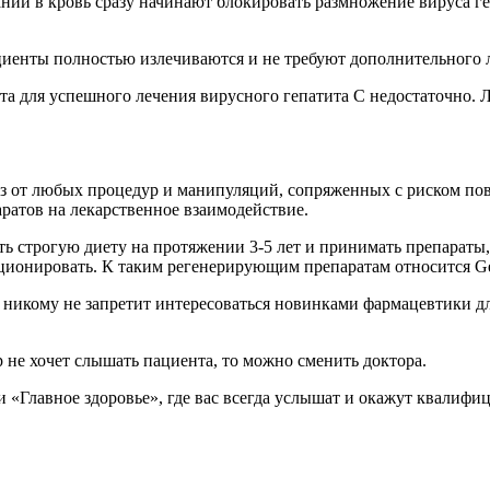
ании в кровь сразу начинают блокировать размножение вируса ге
циенты полностью излечиваются и не требуют дополнительного 
та для успешного лечения вирусного гепатита С недостаточно. 
аз от любых процедур и манипуляций, сопряженных с риском по
аратов на лекарственное взаимодействие.
ь строгую диету на протяжении 3-5 лет и принимать препараты
ционировать. К таким регенерирующим препаратам относится G
 никому не запретит интересоваться новинками фармацевтики дл
р не хочет слышать пациента, то можно сменить доктора.
и «Главное здоровье», где вас всегда услышат и окажут квалиф