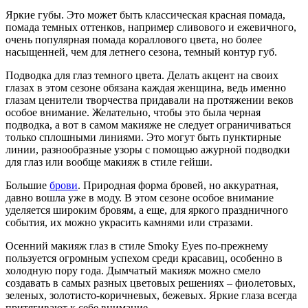
Яркие губы. Это может быть классическая красная помада,
помада темных оттенков, например сливового и ежевичного,
очень популярная помада кораллового цвета, но более
насыщенней, чем для летнего сезона, темный контур губ.
Подводка для глаз темного цвета. Делать акцент на своих
глазах в этом сезоне обязана каждая женщина, ведь именно
глазам ценители творчества придавали на протяжении веков
особое внимание. Желательно, чтобы это была черная
подводка, а вот в самом макияже не следует ограничиваться
только сплошными линиями. Это могут быть пунктирные
линии, разнообразные узоры с помощью ажурной подводки
для глаз или вообще макияж в стиле гейши.
Большие
брови
. Природная форма бровей, но аккуратная,
давно вошла уже в моду. В этом сезоне особое внимание
уделяется широким бровям, а еще, для яркого праздничного
события, их можно украсить камнями или стразами.
Осенний макияж глаз в стиле Smoky Eyes по-прежнему
пользуется огромным успехом среди красавиц, особенно в
холодную пору года. Дымчатый макияж можно смело
создавать в самых разных цветовых решениях – фиолетовых,
зеленых, золотисто-коричневых, бежевых. Яркие глаза всегда
притягивают к себе внимание.