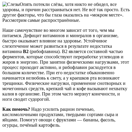
Опять потекли слёзы, хотя никто не обидел, все
здоровы, и причин расстраиваться нет. Не всё так просто. Есть
другие факторы, что бы глаза оказались на «мокром месте».
Рассмотрим самые распространённые.
Наше самочувствие во многом зависит от того, чем мы
питаемся. Дефицит витаминов и минералов в организме,
быстро оказывает влияние на здоровье. Устойчивое
слезотечение может развиться в результате недостатка
витамина
В2
(рибофлавина). В2 является составной частью
ферментов, которые способствуют переработке углеводов и
жиров в энергию. При занятии физическими нагрузками, этот
процесс проходит активно, и рибофлавин расходуется в
большом количестве. При его недостатке обыкновенно
начинается нелюбовь к свету, а у краешков рта возникают
трещинки. Физические нагрузки, применение снотворных и
мочегонных средств, крепкий чай и кофе вызывают нехватку
калия в организме. При этом часто мерзнут конечности, и
ноги сводит судорогой.
Как помочь?
Надо усилить рацион печенью,
кисломолочными продуктами, твердыми сортами сыра и
яйцами. Помогут овощи с фруктами — бананы, фасоль,
огурцы, печёный картофель.