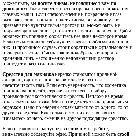
Может быть, вы
носите линзы, не годящиеся вам по
диоптриям
. Глаза слезятся из-за непрерывного напряжения
глазных мышц. Если слёзоотделение и покраснение глаз
вызывает, лишь попытка надеть линзы, возможно у вас
чрезвычайно чувствительная роговица. Может быть, не
подходят данные линзы, и стоит их сменить на другие. Дабы
обнаружить причину, обойдитесь без линз некоторое время.
Если почувствовали себя лучше, значит проблема именно в
них. В противном случае, стоит обратиться к офтальмологу, и
проверить зрение. Очень важно подобрать раствор для
хранения линз. Часто именно неподходящий раствор
приводит к раздражению глаз.
Средства для макияжа
нередко становятся причиной
аллергии, одним из признаков может оказаться
слезоточивость глаз. Если есть уверенность, что косметика
причина ваших слёз, строже отнеситесь к выбору
производителя косметических средств. Неплохо на время
отказаться от макияжа. Можно не делать это кардинальным
образком. Надо по очереди отказываться то от одного, то от
другого средства. Как только источник слез выявится,
избавитесь от него, сменив на другое подходящее средство.
Если слезливость наступает в основном на работе,
внимательно обследуйте офис. Причиной может быть
сухой