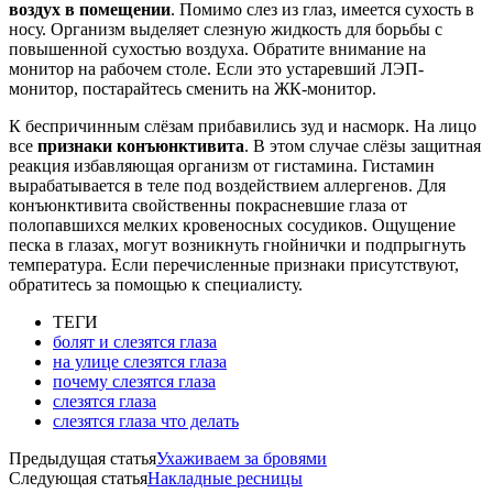
воздух в помещении
. Помимо слез из глаз, имеется сухость в
носу. Организм выделяет слезную жидкость для борьбы с
повышенной сухостью воздуха. Обратите внимание на
монитор на рабочем столе. Если это устаревший ЛЭП-
монитор, постарайтесь сменить на ЖК-монитор.
К беспричинным слёзам прибавились зуд и насморк. На лицо
все
признаки конъюнктивита
. В этом случае слёзы защитная
реакция избавляющая организм от гистамина. Гистамин
вырабатывается в теле под воздействием аллергенов. Для
конъюнктивита свойственны покрасневшие глаза от
полопавшихся мелких кровеносных сосудиков. Ощущение
песка в глазах, могут возникнуть гнойнички и подпрыгнуть
температура. Если перечисленные признаки присутствуют,
обратитесь за помощью к специалисту.
ТЕГИ
болят и слезятся глаза
на улице слезятся глаза
почему слезятся глаза
слезятся глаза
слезятся глаза что делать
Предыдущая статья
Ухаживаем за бровями
Следующая статья
Накладные ресницы