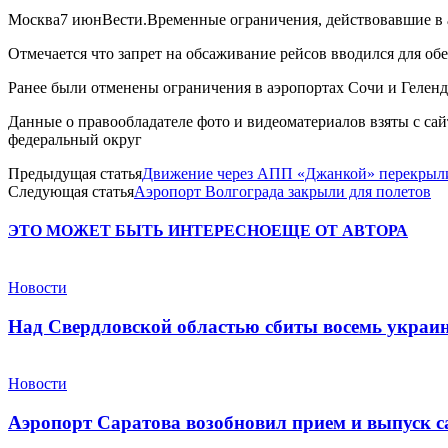
Москва7 июнВести.Временные ограничения, действовавшие в а
Отмечается что запрет на обсаживание рейсов вводился для об
Ранее были отменены ограничения в аэропортах Сочи и Гелен
Данные о правообладателе фото и видеоматериалов взяты с са
федеральный округ
Предыдущая статья
Движение через АПП «Джанкой» перекрыли 
Следующая статья
Аэропорт Волгограда закрыли для полетов
ЭТО МОЖЕТ БЫТЬ ИНТЕРЕСНО
ЕЩЕ ОТ АВТОРА
Новости
Над Свердловской областью сбиты восемь укра
Новости
Аэропорт Саратова возобновил прием и выпуск с