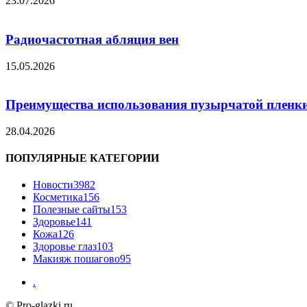
23.07.2026
Радиочастотная абляция вен
15.05.2026
Преимущества использования пузырчатой пленки
28.04.2026
ПОПУЛЯРНЫЕ КАТЕГОРИИ
Новости
3982
Косметика
156
Полезные сайты
153
Здоровье
141
Кожа
126
Здоровье глаз
103
Макияж пошагово
95
.
© Pro-glazki.ru