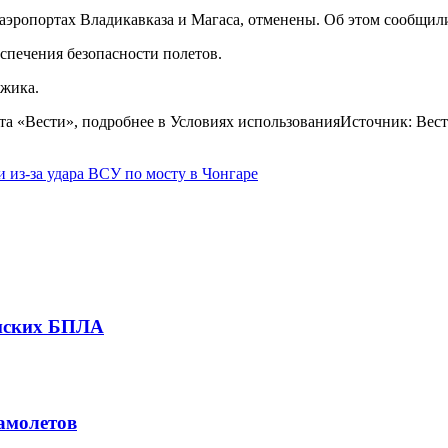
эропортах Владикавказа и Магаса, отменены. Об этом сообщили
еспечения безопасности полетов.
джика.
йта «Вести», подробнее в Условиях использованияИсточник: Вес
из-за удара ВСУ по мосту в Чонгаре
инских БПЛА
амолетов