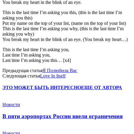
You break my heart in the blink of an eye.
This is the last time I’m asking you this, (this is the last time I’m
asking you this)
Put my name on the top of your list, (name on the top of your list)
This is the last time I’m asking you why, (this is the last time I’m
asking you why)
You break my heart in the blink of an eye. (You break my heart…)
This is the last time I’m asking you,
Last time I’m asking you,
Last time I’m asking you this… [x4]
Предыдущая статья
Я Полюбила Вас
Следующая статья
Love In Itself
ЭТО МОЖЕТ БЫТЬ ИНТЕРЕСНО
ЕЩЕ ОТ АВТОРА
Новости
В пяти аэропортах России ввели ограничения
Новости