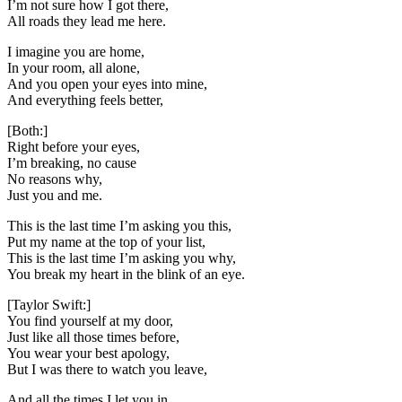
I’m not sure how I got there,
All roads they lead me here.
I imagine you are home,
In your room, all alone,
And you open your eyes into mine,
And everything feels better,
[Both:]
Right before your eyes,
I’m breaking, no cause
No reasons why,
Just you and me.
This is the last time I’m asking you this,
Put my name at the top of your list,
This is the last time I’m asking you why,
You break my heart in the blink of an eye.
[Taylor Swift:]
You find yourself at my door,
Just like all those times before,
You wear your best apology,
But I was there to watch you leave,
And all the times I let you in,