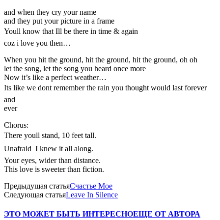
and when they cry your name
and they put your picture in a frame
Youll know that Ill be there in time & again
coz i love you then…
When you hit the ground, hit the ground, hit the ground, oh oh
let the song, let the song you heard once more
Now it’s like a perfect weather…
Its like we dont remember the rain you thought would last forever
and
ever
Chorus:
There youll stand, 10 feet tall.
Unafraid  I knew it all along.
Your eyes, wider than distance.
This love is sweeter than fiction.
Предыдущая статья
Счастье Мое
Следующая статья
Leave In Silence
ЭТО МОЖЕТ БЫТЬ ИНТЕРЕСНО
ЕЩЕ ОТ АВТОРА