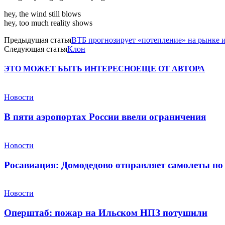
hey, the wind still blows
hey, too much reality shows
Предыдущая статья
ВТБ прогнозирует «потепление» на рынке и
Следующая статья
Клон
ЭТО МОЖЕТ БЫТЬ ИНТЕРЕСНО
ЕЩЕ ОТ АВТОРА
Новости
В пяти аэропортах России ввели ограничения
Новости
Росавиация: Домодедово отправляет самолеты по
Новости
Оперштаб: пожар на Ильском НПЗ потушили