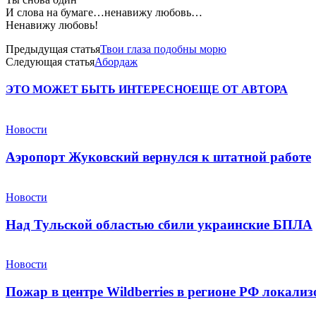
И слова на бумаге…ненавижу любовь…
Ненавижу любовь!
Предыдущая статья
Твои глаза подобны морю
Следующая статья
Абордаж
ЭТО МОЖЕТ БЫТЬ ИНТЕРЕСНО
ЕЩЕ ОТ АВТОРА
Новости
Аэропорт Жуковский вернулся к штатной работе
Новости
Над Тульской областью сбили украинские БПЛА
Новости
Пожар в центре Wildberries в регионе РФ локали