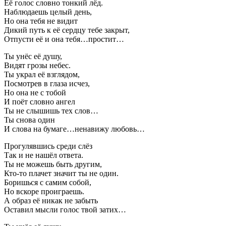
Её голос словно тонкий лёд.
Наблюдаешь целый день,
Но она тебя не видит
Дикий путь к её сердцу тебе закрыт,
Отпусти её и она тебя…простит…
Ты унёс её душу,
Видят грозы небес.
Ты украл её взглядом,
Посмотрев в глаза исчез,
Но она не с тобой
И поёт словно ангел
Ты не слышишь тех слов…
Ты снова один
И слова на бумаге…ненавижу любовь…
Прогулявшись среди слёз
Так и не нашёл ответа.
Ты не можешь быть другим,
Кто-то плачет значит ты не один.
Боришься с самим собой,
Но вскоре проиграешь.
А образ её никак не забыть
Оставил мысли голос твой затих…