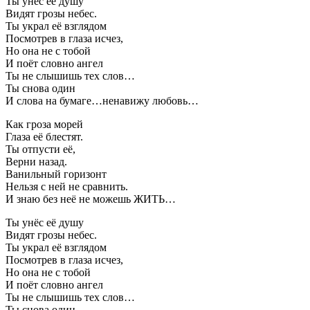
Ты унёс её душу
Видят грозы небес.
Ты украл её взглядом
Посмотрев в глаза исчез,
Но она не с тобой
И поёт словно ангел
Ты не слышишь тех слов…
Ты снова один
И слова на бумаге…ненавижу любовь…
Как гроза морей
Глаза её блестят.
Ты отпусти её,
Верни назад.
Ванильный горизонт
Нельзя с ней не сравнить.
И знаю без неё не можешь ЖИТЬ…
Ты унёс её душу
Видят грозы небес.
Ты украл её взглядом
Посмотрев в глаза исчез,
Но она не с тобой
И поёт словно ангел
Ты не слышишь тех слов…
Ты снова один