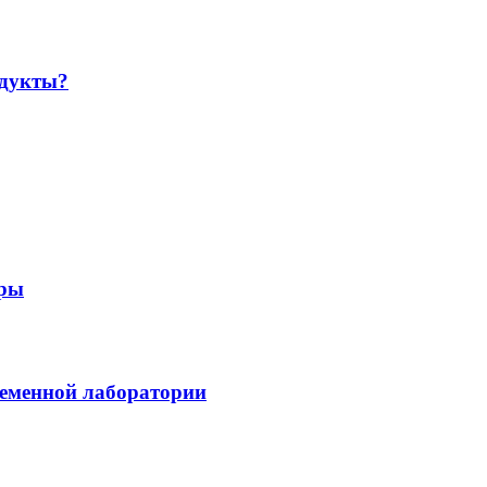
одукты?
уры
ременной лаборатории