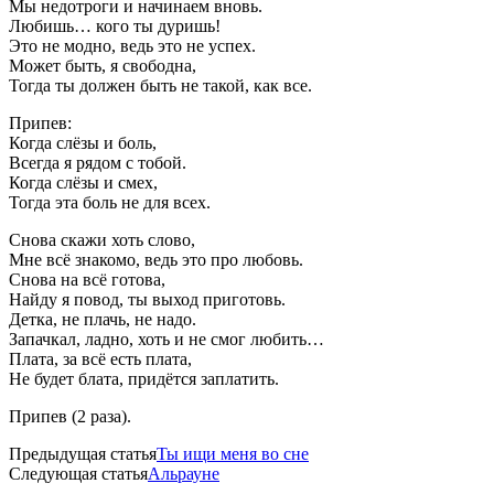
Мы недотроги и начинаем вновь.
Любишь… кого ты дуришь!
Это не модно, ведь это не успех.
Может быть, я свободна,
Тогда ты должен быть не такой, как все.
Припев:
Когда слёзы и боль,
Всегда я рядом с тобой.
Когда слёзы и смех,
Тогда эта боль не для всех.
Снова скажи хоть слово,
Мне всё знакомо, ведь это про любовь.
Снова на всё готова,
Найду я повод, ты выход приготовь.
Детка, не плачь, не надо.
Запачкал, ладно, хоть и не смог любить…
Плата, за всё есть плата,
Не будет блата, придётся заплатить.
Припев (2 раза).
Предыдущая статья
Ты ищи меня во сне
Следующая статья
Альрауне