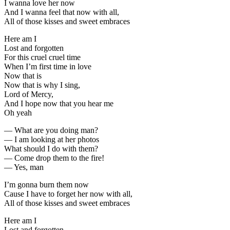
I wanna love her now
And I wanna feel that now with all,
All of those kisses and sweet embraces
Here am I
Lost and forgotten
For this cruel cruel time
When I’m first time in love
Now that is
Now that is why I sing,
Lord of Mercy,
And I hope now that you hear me
Oh yeah
— What are you doing man?
— I am looking at her photos
What should I do with them?
— Come drop them to the fire!
— Yes, man
I’m gonna burn them now
Cause I have to forget her now with all,
All of those kisses and sweet embraces
Here am I
Lost and forgotten