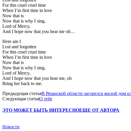
For this cruel cruel time
When I’m first time in love
Now that is
Now that is why I sing,
Lord of Mercy,
And I hope now that you hear me oh…
Here am I
Lost and forgotten
For this cruel cruel time
When I’m first time in love
Now that is
Now that is why I sing,
Lord of Mercy,
And I hope now that you hear me, oh
Bring her back to me.
Предыдущая статья
В Рязанской области загорелся жилой дом 
Следующая статья
О тебе
ЭТО МОЖЕТ БЫТЬ ИНТЕРЕСНО
ЕЩЕ ОТ АВТОРА
Новости