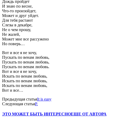
Дождь пройдет
И знаю по весне,
Что-то произойдет,
Может и друг уйдет.
Для тебя растают
Слезы в декабре,
Не о чем прошу,
Не жалей,
Может мне все рассужено
Но поверь…
Вот и все я не хочу,
Пускать по венам любовь,
Пускать по венам любовь,
Пускать по венам любовь.
Вот и все я не хочу,
Искать по венам любовь,
Искать по венам любовь,
Искать по венам любовь,
Вот и все…
Предыдущая статья
It is easy
Следующая статья
Р.
ЭТО МОЖЕТ БЫТЬ ИНТЕРЕСНО
ЕЩЕ ОТ АВТОРА