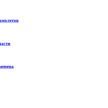
амолетов
ласти
менена