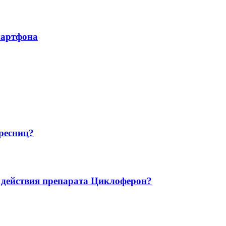
мартфона
ресниц?
 действия препарата Циклоферон?