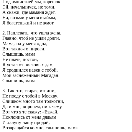
Под амнистией мы, корешок.
Эй, начальничек, не томи,
А скажи, где маманя ждет.
На, возьми у меня взаймы,
Я богатенький и не жмот.
2. Наплевать, что ушла жена,
Главно, чтоб не ушли долги.
Мама, ты у меня одна,
Вот такие-то пироги.
Слышишь, мама,
Не плачь, постой,
Я устал от рисковых дам,
Я сроднился навек с тобой,
Мой заснеженный Магадан.
Слышишь, мама.
3. Так что, старая, извини,
Не поеду с тобой в Москву.
Слишком много там толкотни,
Да и мне, впрочем, ни к чему.
Вот что я те скажу: «Езжай,
Поклонись от меня дядьям
И халупу нашу продай,
Возвращайся ко мне, слышишь, мам».