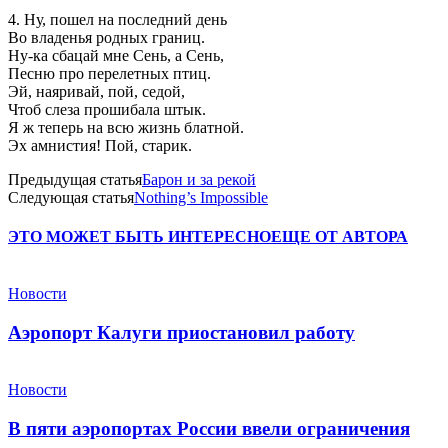
4. Ну, пошел на последний день
Во владенья родных границ.
Ну-ка сбацай мне Сень, а Сень,
Песню про перелетных птиц.
Эй, наяривай, пой, седой,
Чтоб слеза прошибала штык.
Я ж теперь на всю жизнь блатной.
Эх амнистия! Пой, старик.
Предыдущая статья
Барон и за рекой
Следующая статья
Nothing’s Impossible
ЭТО МОЖЕТ БЫТЬ ИНТЕРЕСНО
ЕЩЕ ОТ АВТОРА
Новости
Аэропорт Калуги приостановил работу
Новости
В пяти аэропортах России ввели ограничения