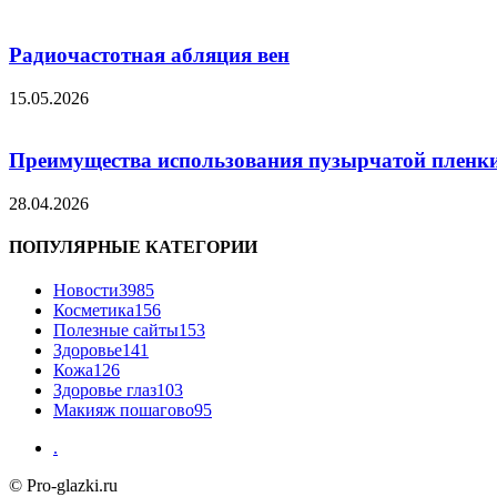
Радиочастотная абляция вен
15.05.2026
Преимущества использования пузырчатой пленки
28.04.2026
ПОПУЛЯРНЫЕ КАТЕГОРИИ
Новости
3985
Косметика
156
Полезные сайты
153
Здоровье
141
Кожа
126
Здоровье глаз
103
Макияж пошагово
95
.
© Pro-glazki.ru