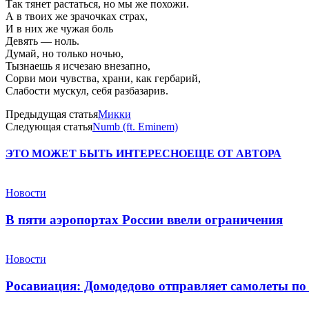
Так тянет растаться, но мы же похожи.
А в твоих же зрачочках страх,
И в них же чужая боль
Девять — ноль.
Думай, но только ночью,
Тызнаешь я исчезаю внезапно,
Сорви мои чувства, храни, как гербарий,
Слабости мускул, себя разбазарив.
Предыдущая статья
Микки
Следующая статья
Numb (ft. Eminem)
ЭТО МОЖЕТ БЫТЬ ИНТЕРЕСНО
ЕЩЕ ОТ АВТОРА
Новости
В пяти аэропортах России ввели ограничения
Новости
Росавиация: Домодедово отправляет самолеты по