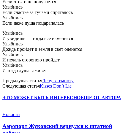
Если что-то не получается
Улыбнись
Если счастье за тучами спряталось
Улыбнись
Если даже душа поцарапалась
Улыбнись
И увидишь — тогда все изменится
Улыбнись
Дождь пройдет и земля в свет оденется
Улыбнись
И печаль стороною пройдет
Улыбнись
И тогда душа заживет
Предыдущая статья
Лечу в темноту
Следующая статья
Kisses Don’t Lie
ЭТО МОЖЕТ БЫТЬ ИНТЕРЕСНО
ЕЩЕ ОТ АВТОРА
Новости
Аэропорт Жуковский вернулся к штатной
работе