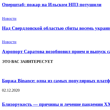
Оперштаб: пожар на Ильском НПЗ потушили
Новости
Над Свердловской областью сбиты восемь укра
Новости
Аэропорт Саратова возобновил прием и выпуск с
ЭТО ВАС ЗАИНТЕРЕСУЕТ
Биржа Binance: одна из самых популярных платфо
02.12.2020
Близорукость — причины и лечение пандемии XX