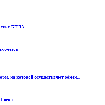
инских БПЛА
амолетов
рм, на которой осуществляют обмен...
I века