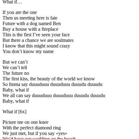
What if…
If you are the one
Then us meeting here is fate
Future with a dog named Ben
Buy a house with a fireplace
This is the first I’ve seen your face
But there a chance we are soulmates
I know that this might sound crazy
You don’t know my name
But we can’t
We can’t tell
The future no
The first kiss, the beauty of the world we know
So Imma say duuuduuu duuuduuu duuudu duuudu
Baby, what if
We all can say duuuduuu duuuduuu duuudu duuudu
Baby, what if
What if [6x]
Picture me on one knee
With the perfect diamond ring
We just met, but if you say «yes»
We’d have our wedding on the beach