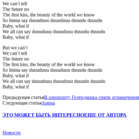
We can’t tell
The future no
The first kiss, the beauty of the world we know
So Imma say duuuduuu duuuduuu duuudu duuudu
Baby, what if
We all can say duuuduuu duuuduuu duuudu duuudu
Baby, what if
But we can’t
We can’t tell
The future no
The first kiss, the beauty of the world we know
So Imma say duuuduuu duuuduuu duuudu duuudu
Baby, what if
We all can say duuuduuu duuuduuu duuudu duuudu
Baby, what if
Предыдущая статья
В аэропорту Геленджика сняли ограничения
Следующая статья
Арена
ЭТО МОЖЕТ БЫТЬ ИНТЕРЕСНО
ЕЩЕ ОТ АВТОРА
Новости