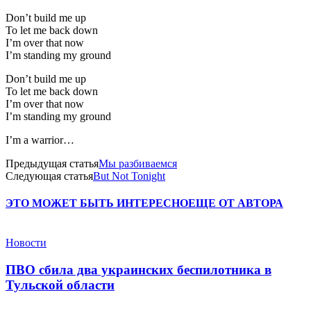
Don’t build me up
To let me back down
I’m over that now
I’m standing my ground
Don’t build me up
To let me back down
I’m over that now
I’m standing my ground
I’m a warrior…
Предыдущая статья
Мы разбиваемся
Следующая статья
But Not Tonight
ЭТО МОЖЕТ БЫТЬ ИНТЕРЕСНО
ЕЩЕ ОТ АВТОРА
Новости
ПВО сбила два украинских беспилотника в
Тульской области