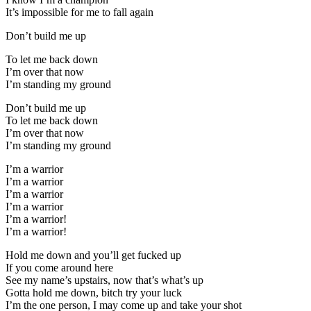
It’s impossible for me to fall again
Don’t build me up
To let me back down
I’m over that now
I’m standing my ground
Don’t build me up
To let me back down
I’m over that now
I’m standing my ground
I’m a warrior
I’m a warrior
I’m a warrior
I’m a warrior
I’m a warrior!
I’m a warrior!
Hold me down and you’ll get fucked up
If you come around here
See my name’s upstairs, now that’s what’s up
Gotta hold me down, bitch try your luck
I’m the one person, I may come up and take your shot