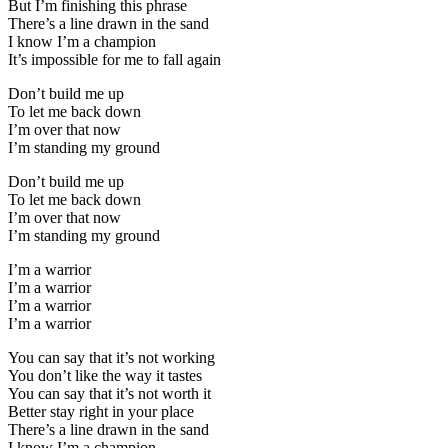
But I’m finishing this phrase
There’s a line drawn in the sand
I know I’m a champion
It’s impossible for me to fall again
Don’t build me up
To let me back down
I’m over that now
I’m standing my ground
Don’t build me up
To let me back down
I’m over that now
I’m standing my ground
I’m a warrior
I’m a warrior
I’m a warrior
I’m a warrior
You can say that it’s not working
You don’t like the way it tastes
You can say that it’s not worth it
Better stay right in your place
There’s a line drawn in the sand
I know I’m a champion