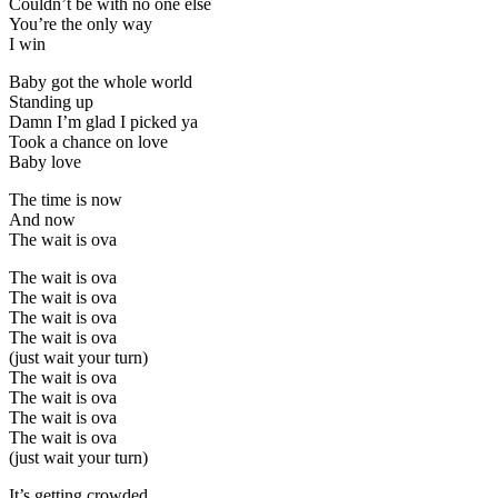
Couldn’t be with no one else
You’re the only way
I win
Baby got the whole world
Standing up
Damn I’m glad I picked ya
Took a chance on love
Baby love
The time is now
And now
The wait is ova
The wait is ova
The wait is ova
The wait is ova
The wait is ova
(just wait your turn)
The wait is ova
The wait is ova
The wait is ova
The wait is ova
(just wait your turn)
It’s getting crowded