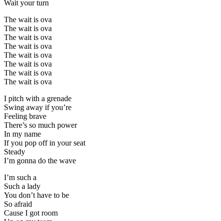
Wait your turn
The wait is ova
The wait is ova
The wait is ova
The wait is ova
The wait is ova
The wait is ova
The wait is ova
The wait is ova
I pitch with a grenade
Swing away if you’re
Feeling brave
There’s so much power
In my name
If you pop off in your seat
Steady
I’m gonna do the wave
I’m such a
Such a lady
You don’t have to be
So afraid
Cause I got room