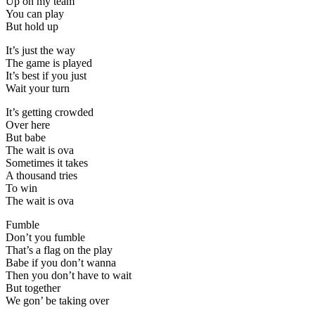
Up on my team
You can play
But hold up
It’s just the way
The game is played
It’s best if you just
Wait your turn
It’s getting crowded
Over here
But babe
The wait is ova
Sometimes it takes
A thousand tries
To win
The wait is ova
Fumble
Don’t you fumble
That’s a flag on the play
Babe if you don’t wanna
Then you don’t have to wait
But together
We gon’ be taking over