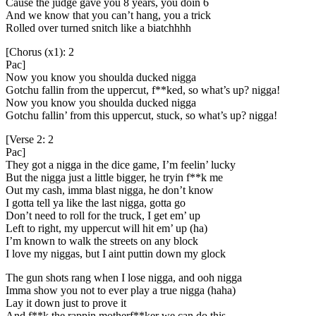
Cause the judge gave you 8 years, you doin 6
And we know that you can’t hang, you a trick
Rolled over turned snitch like a biatchhhh
[Chorus (x1): 2
Pac]
Now you know you shoulda ducked nigga
Gotchu fallin from the uppercut, f**ked, so what’s up? nigga!
Now you know you shoulda ducked nigga
Gotchu fallin’ from this uppercut, stuck, so what’s up? nigga!
[Verse 2: 2
Pac]
They got a nigga in the dice game, I’m feelin’ lucky
But the nigga just a little bigger, he tryin f**k me
Out my cash, imma blast nigga, he don’t know
I gotta tell ya like the last nigga, gotta go
Don’t need to roll for the truck, I get em’ up
Left to right, my uppercut will hit em’ up (ha)
I’m known to walk the streets on any block
I love my niggas, but I aint puttin down my glock
The gun shots rang when I lose nigga, and ooh nigga
Imma show you not to ever play a true nigga (haha)
Lay it down just to prove it
And f**k the rappin motherf**ker we can do this