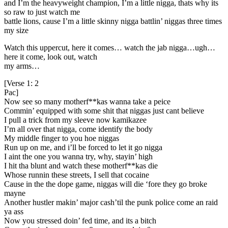
and I’m the heavyweight champion, I’m a little nigga, thats why its
so raw to just watch me
battle lions, cause I’m a little skinny nigga battlin’ niggas three times
my size
Watch this uppercut, here it comes… watch the jab nigga…ugh…
here it come, look out, watch
my arms…
[Verse 1: 2
Pac]
Now see so many motherf**kas wanna take a peice
Commin’ equipped with some shit that niggas just cant believe
I pull a trick from my sleeve now kamikazee
I’m all over that nigga, come identify the body
My middle finger to you hoe niggas
Run up on me, and i’ll be forced to let it go nigga
I aint the one you wanna try, why, stayin’ high
I hit tha blunt and watch these motherf**kas die
Whose runnin these streets, I sell that cocaine
Cause in the the dope game, niggas will die ‘fore they go broke
mayne
Another hustler makin’ major cash’til the punk police come an raid
ya ass
Now you stressed doin’ fed time, and its a bitch