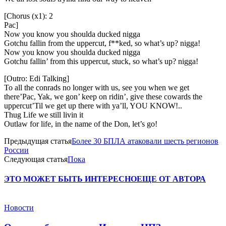
[Chorus (x1): 2
Pac]
Now you know you shoulda ducked nigga
Gotchu fallin from the uppercut, f**ked, so what’s up? nigga!
Now you know you shoulda ducked nigga
Gotchu fallin’ from this uppercut, stuck, so what’s up? nigga!
[Outro: Edi Talking]
To all the conrads no longer with us, see you when we get
there’Pac, Yak, we gon’ keep on ridin’, give these cowards the
uppercut’Til we get up there with ya’ll, YOU KNOW!..
Thug Life we still livin it
Outlaw for life, in the name of the Don, let’s go!
Предыдущая статья
Более 30 БПЛА атаковали шесть регионов
России
Следующая статья
Пока
ЭТО МОЖЕТ БЫТЬ ИНТЕРЕСНО
ЕЩЕ ОТ АВТОРА
Новости