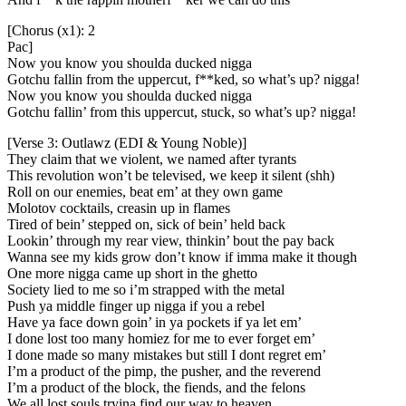
[Chorus (x1): 2
Pac]
Now you know you shoulda ducked nigga
Gotchu fallin from the uppercut, f**ked, so what’s up? nigga!
Now you know you shoulda ducked nigga
Gotchu fallin’ from this uppercut, stuck, so what’s up? nigga!
[Verse 3: Outlawz (EDI & Young Noble)]
They claim that we violent, we named after tyrants
This revolution won’t be televised, we keep it silent (shh)
Roll on our enemies, beat em’ at they own game
Molotov cocktails, creasin up in flames
Tired of bein’ stepped on, sick of bein’ held back
Lookin’ through my rear view, thinkin’ bout the pay back
Wanna see my kids grow don’t know if imma make it though
One more nigga came up short in the ghetto
Society lied to me so i’m strapped with the metal
Push ya middle finger up nigga if you a rebel
Have ya face down goin’ in ya pockets if ya let em’
I done lost too many homiez for me to ever forget em’
I done made so many mistakes but still I dont regret em’
I’m a product of the pimp, the pusher, and the reverend
I’m a product of the block, the fiends, and the felons
We all lost souls tryina find our way to heaven