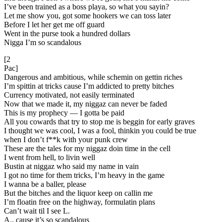
I’ve been trained as a boss playa, so what you sayin?
Let me show you, got some hookers we can toss later
Before I let her get me off guard
Went in the purse took a hundred dollars
Nigga I’m so scandalous
[2
Pac]
Dangerous and ambitious, while schemin on gettin riches
I’m spittin at tricks cause I’m addicted to pretty bitches
Currency motivated, not easily terminated
Now that we made it, my niggaz can never be faded
This is my prophecy — I gotta be paid
All you cowards that try to stop me is beggin for early graves
I thought we was cool, I was a fool, thinkin you could be true
when I don’t f**k with your punk crew
These are the tales for my niggaz doin time in the cell
I went from hell, to livin well
Bustin at niggaz who said my name in vain
I got no time for them tricks, I’m heavy in the game
I wanna be a baller, please
But the bitches and the liquor keep on callin me
I’m floatin free on the highway, formulatin plans
Can’t wait til I see L.
A., cause it’s so scandalous