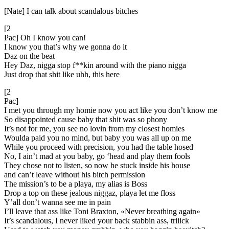
[Nate] I can talk about scandalous bitches
[2
Pac] Oh I know you can!
I know you that’s why we gonna do it
Daz on the beat
Hey Daz, nigga stop f**kin around with the piano nigga
Just drop that shit like uhh, this here
[2
Pac]
I met you through my homie now you act like you don’t know me
So disappointed cause baby that shit was so phony
It’s not for me, you see no lovin from my closest homies
Woulda paid you no mind, but baby you was all up on me
While you proceed with precision, you had the table hosed
No, I ain’t mad at you baby, go ‘head and play them fools
They chose not to listen, so now he stuck inside his house
and can’t leave without his bitch permission
The mission’s to be a playa, my alias is Boss
Drop a top on these jealous niggaz, playa let me floss
Y’all don’t wanna see me in pain
I’ll leave that ass like Toni Braxton, «Never breathing again»
It’s scandalous, I never liked your back stabbin ass, triiick