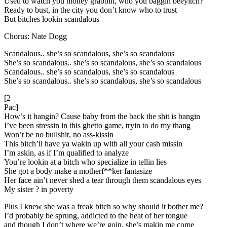
Used to watch you money grabbin, who you baggin beeyitch?
Ready to bust, in the city you don’t know who to trust
But bitches lookin scandalous
Chorus: Nate Dogg
Scandalous.. she’s so scandalous, she’s so scandalous
She’s so scandalous.. she’s so scandalous, she’s so scandalous
Scandalous.. she’s so scandalous, she’s so scandalous
She’s so scandalous.. she’s so scandalous, she’s so scandalous
[2
Pac]
How’s it hangin? Cause baby from the back the shit is bangin
I’ve been stressin in this ghetto game, tryin to do my thang
Won’t be no bullshit, no ass-kissin
This bitch’ll have ya wakin up with all your cash missin
I’m askin, as if I’m qualified to analyze
You’re lookin at a bitch who specialize in tellin lies
She got a body make a motherf**ker fantasize
Her face ain’t never shed a tear through them scandalous eyes
My sister ? in poverty
Plus I knew she was a freak bitch so why should it bother me?
I’d probably be sprung, addicted to the heat of her tongue
and though I don’t where we’re goin, she’s makin me come