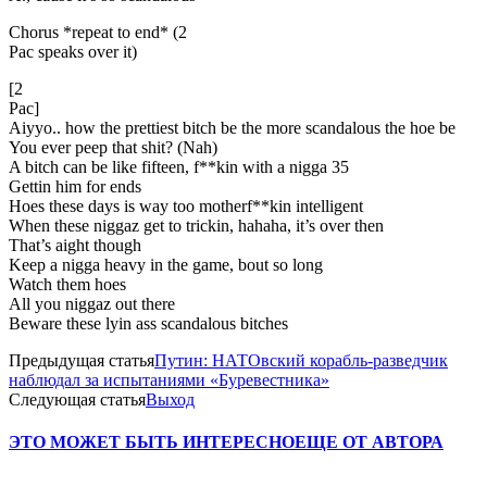
Chorus *repeat to end* (2
Pac speaks over it)
[2
Pac]
Aiyyo.. how the prettiest bitch be the more scandalous the hoe be
You ever peep that shit? (Nah)
A bitch can be like fifteen, f**kin with a nigga 35
Gettin him for ends
Hoes these days is way too motherf**kin intelligent
When these niggaz get to trickin, hahaha, it’s over then
That’s aight though
Keep a nigga heavy in the game, bout so long
Watch them hoes
All you niggaz out there
Beware these lyin ass scandalous bitches
Предыдущая статья
Путин: НАТОвский корабль-разведчик
наблюдал за испытаниями «Буревестника»
Следующая статья
Выход
ЭТО МОЖЕТ БЫТЬ ИНТЕРЕСНО
ЕЩЕ ОТ АВТОРА