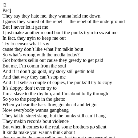
[2
Pac]
They say they hate me, they wanna hold me down
I guess they scared of the rebel — the rebel of the underground
But I never let it get me
I just make another record bout the punks tryin to sweat me
In fact, they tryin to keep me out
Try to censor what I say
cause they don’t like what I’m talkin bout
So what’s wrong with the media today?
Got brothers sellin out cause they greedy to get paid
But me, I’m comin from the soul
And if it don’t go gold, my story still gettin told
And that way they can’t stop me
And if it sells a couple of copies, the punks’ll try to copy
It’s sloppy, don’t even try to
I’m a slave to the rhythm, and I’m about to fly through
So yo to the people in the ghetto
When ya hear the bass flow, go ahead and let go
Now everybody wanna gangbang
They talkin street slang, but the punks still can’t hang
They makin records bout violence
But when it comes to the real, some brothers go silent
It kinda make you wanna think about
that ya gotta do some sellin out, just to get your record out