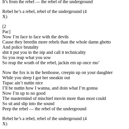
It’s from the rebel — the rebel of the underground
Rebel he’s a rebel, rebel of the underground (4
X)
[2
Pac]
Now I’m face to face with the devils
Cause they breedin more rebels than the whole damn ghetto
And police brutality
shit it put you in the nip and call it technicality
So you reap what you sow
So reap the wrath of the rebel, jackin em up once mo’
Now the fox is in the henhouse, creepin up on your daughter
While you sleep I got her sneakin out
Tupac ain’t nuttin nice
I’ll be nuttin how I wanna, and doin what I’m gonna
Now I’m up to no good
The mastermind of mischief movin more than most could
So sit and slip into the sound
Peep the rebel — the rebel of the underground
Rebel he’s a rebel, rebel of the underground (4
X)