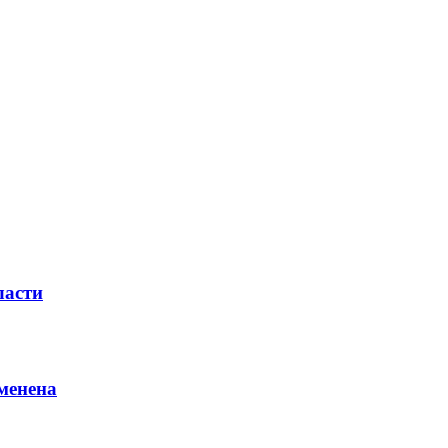
ласти
менена