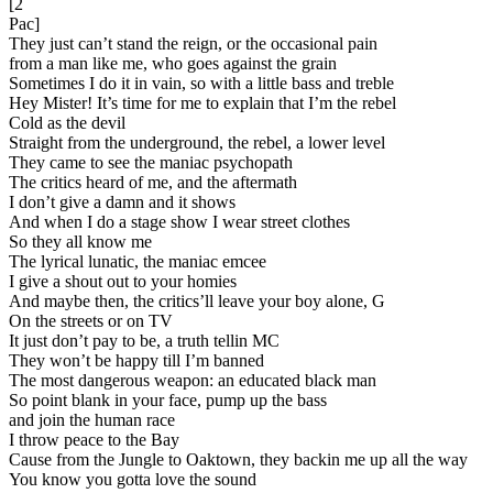
[2
Pac]
They just can’t stand the reign, or the occasional pain
from a man like me, who goes against the grain
Sometimes I do it in vain, so with a little bass and treble
Hey Mister! It’s time for me to explain that I’m the rebel
Cold as the devil
Straight from the underground, the rebel, a lower level
They came to see the maniac psychopath
The critics heard of me, and the aftermath
I don’t give a damn and it shows
And when I do a stage show I wear street clothes
So they all know me
The lyrical lunatic, the maniac emcee
I give a shout out to your homies
And maybe then, the critics’ll leave your boy alone, G
On the streets or on TV
It just don’t pay to be, a truth tellin MC
They won’t be happy till I’m banned
The most dangerous weapon: an educated black man
So point blank in your face, pump up the bass
and join the human race
I throw peace to the Bay
Cause from the Jungle to Oaktown, they backin me up all the way
You know you gotta love the sound