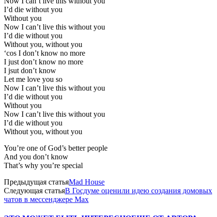
Now I can’t live this without you
I’d die without you
Without you
Now I can’t live this without you
I’d die without you
Without you, without you
‘cos I don’t know no more
I just don’t know no more
I jsut don’t know
Let me love you so
Now I can’t live this without you
I’d die without you
Without you
Now I can’t live this without you
I’d die without you
Without you, without you
You’re one of God’s better people
And you don’t know
That’s why you’re special
Предыдущая статья
Mad House
Следующая статья
В Госдуме оценили идею создания домовых
чатов в мессенджере Мах