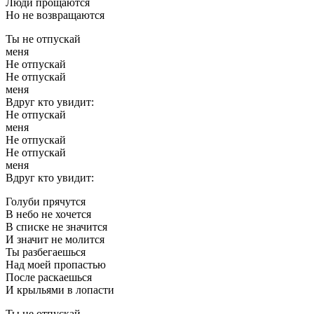
Люди прощаются
Но не возвращаются
Ты не отпускай
меня
Не отпускай
Не отпускай
меня
Вдруг кто увидит:
Не отпускай
меня
Не отпускай
Не отпускай
меня
Вдруг кто увидит:
Голуби прячутся
В небо не хочется
В списке не значится
И значит не молится
Ты разбегаешься
Над моей пропастью
После раскаешься
И крыльями в лопасти
Ты не отпускай