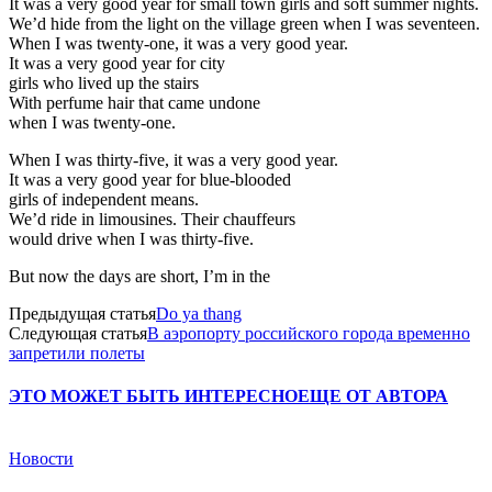
It was a very good year for small town girls and soft summer nights.
We’d hide from the light on the village green when I was seventeen.
When I was twenty-one, it was a very good year.
It was a very good year for city
girls who lived up the stairs
With perfume hair that came undone
when I was twenty-one.
When I was thirty-five, it was a very good year.
It was a very good year for blue-blooded
girls of independent means.
We’d ride in limousines. Their chauffeurs
would drive when I was thirty-five.
But now the days are short, I’m in the
Предыдущая статья
Do ya thang
Следующая статья
В аэропорту российского города временно
запретили полеты
ЭТО МОЖЕТ БЫТЬ ИНТЕРЕСНО
ЕЩЕ ОТ АВТОРА
Новости