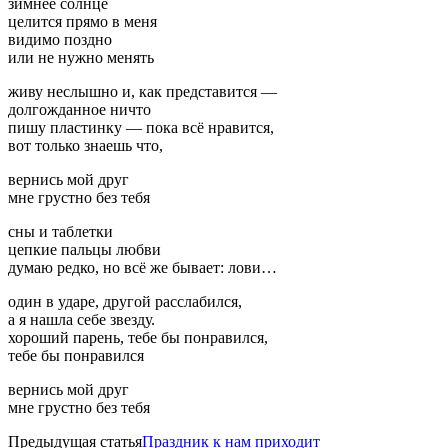
зимнее солнце
целится прямо в меня
видимо поздно
или не нужно менять
живу неслышно и, как представится —
долгожданное ничто
пишу пластинку — пока всё нравится,
вот только знаешь что,
вернись мой друг
мне грустно без тебя
сны и таблетки
цепкие пальцы любви
думаю редко, но всё же бывает: лови…
один в ударе, другой расслабился,
а я нашла себе звезду.
хороший парень, тебе бы понравился,
тебе бы понравился
вернись мой друг
мне грустно без тебя
Предыдущая статья
Праздник к нам приходит